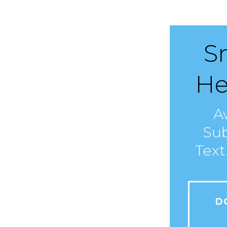
S
He
A
Su
Text
D